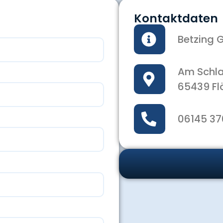
Kontaktdaten
Betzing
Am Schl
65439 Fl
06145 37