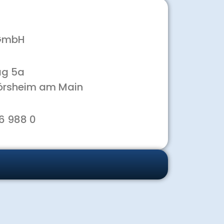
 GmbH
ag 5a
örsheim am Main
6 988 0