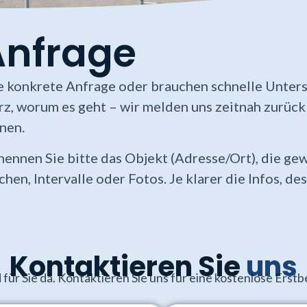
Anfrage
e konkrete Anfrage oder brauchen schnelle Unter
kurz, worum es geht – wir melden uns zeitnah zurüc
nen.
nennen Sie bitte das Objekt (Adresse/Ort), die ge
chen, Intervalle oder Fotos. Je klarer die Infos, 
Kontaktieren Sie
uns
 für Sie da. Kontaktieren Sie uns für eine kostenlose Erst